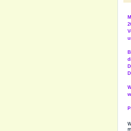
M
2
V
u
B
d
D
D
W
w
P
W
m